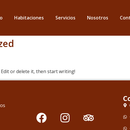
io
Habitaciones
Servicios
Nosotros
Con
zed
dit or delete it, then start writing!
C
tos