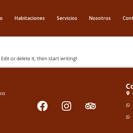
io
Habitaciones
Servicios
Nosotros
Con
dit or delete it, then start writing!
C
tos